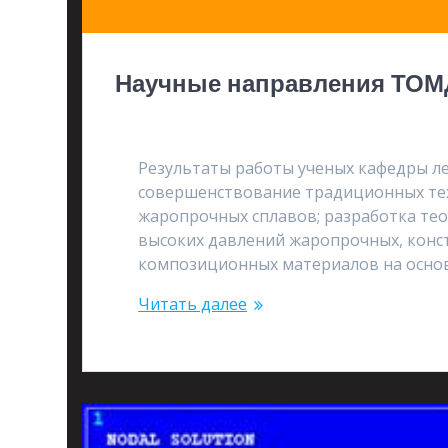
Научные направления ТОМ
04.11.2017
Результаты работы ученых кафедры ле
совершенствование традиционных тех
жаропрочных сплавов; разработка те
высоких давлений жаропрочных, конс
композиционных материалов на основ
Читать далее