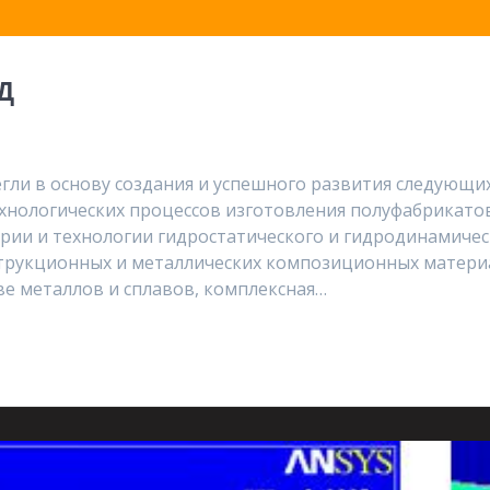
Д
гли в основу создания и успешного развития следующи
нологических процессов изготовления полуфабрикатов 
ории и технологии гидростатического и гидродинамич
трукционных и металлических композиционных матери
е металлов и сплавов, комплексная…