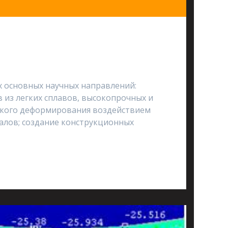
х основных научных направлений:
из легких сплавов, высокопрочных и
еского деформирования воздействием
алов; создание конструкционных