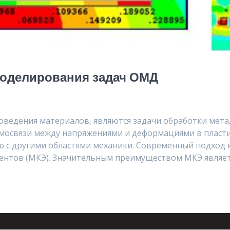
моделирования задач ОМД
оведения материалов, являются задачи обработки мета
мосвязи между напряжениями и деформациями в пластич
ю с другими областями механики. Современный подход
ментов (МКЭ). Значительным преимуществом МКЭ являе