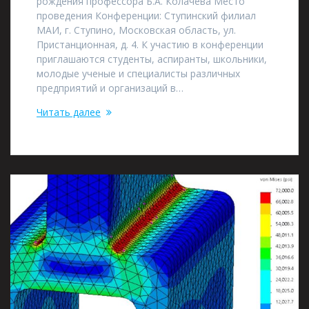
рождения профессора Б.А. Колачева Место
проведения Конференции: Ступинский филиал
МАИ, г. Ступино, Московская область, ул.
Пристанционная, д. 4. К участию в конференции
приглашаются студенты, аспиранты, школьники,
молодые ученые и специалисты различных
предприятий и организаций в…
Читать далее