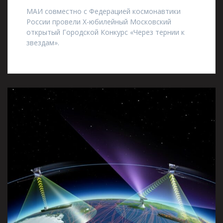
МАИ совместно с Федерацией космонавтики
России провели Х-юбилейный Московский
открытый Городской Конкурс «Через тернии к
звездам».