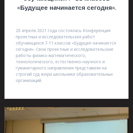
«Будущее начинается сегодня».
15.05.2021
20 апреля 2021 года состоялась Конференция
проектных и исследовательских работ
обучающихся 7-11 классов «Будущее начинается
сегодня». Свои проектные и исследовательские
работы физико-математического,
технологического, естественно-научного и
гуманитарного направления представили на
строгий суд жюри школьники образовательных
организаций.