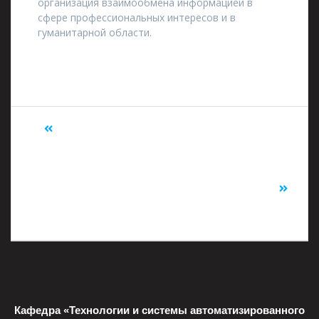
организация взаимообмена информацией в
сфере профессиональных интересов и в
гуманитарной области.
Предыдущий:
XV
Международная
научно-техническая
Следующий:
Двигатель
конференция
ПД-8В спроектируют в
«НАУКОЁМКИЕ
российской САПР
ТЕХНОЛОГИИ В
МАШИНОСТРОЕНИИ»
Кафедра «Технологии и системы автоматизированного