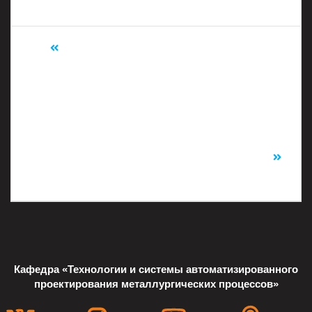
Предыдущий:
VI Всероссийская
Следующий:
XVII
заочная научно-
Всероссийская
техническая конференц
научная конференция м
ия молодых
олодых ученых «Наука.
ученых «Прогрессивные
Технологии.
материалы и
Инновации»
технологии
(НТИ-2023)
изготовления
заготовок»
Кафедра «Технологии и системы автоматизированного
проектирования металлургических процессов»