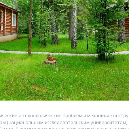
еские и технологические проблемы механики констру
м (национальным исследовательским университетом),