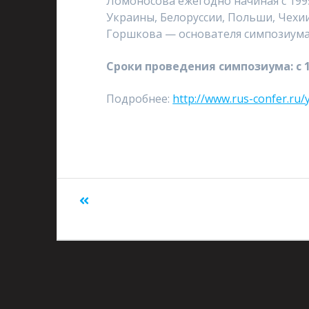
Ломоносова ежегодно начиная с 1995
Украины, Белоруссии, Польши, Чехии
Горшкова — основателя симпозиума,
Сроки проведения симпозиума: с 1
Подробнее:
http://www.rus-confer.ru/
Предыдущий:
АО «Научно-производст
«Квант»