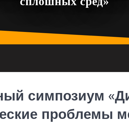
сплошных сред»
ый симпозиум «Д
ческие проблемы м