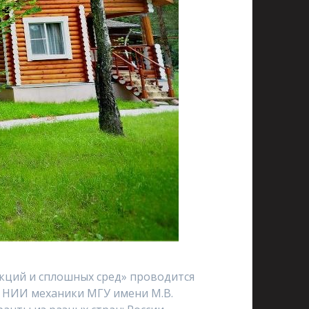
кций и сплошных сред» проводится
 НИИ механики МГУ имени М.В.