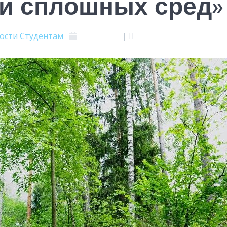
 и сплошных сред»
ости
Студентам
12.05.2021
|
0