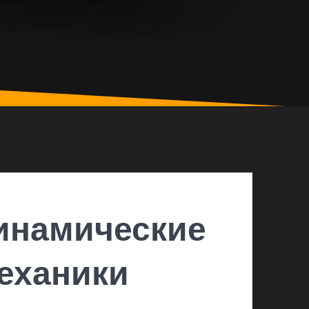
инамические
еханики