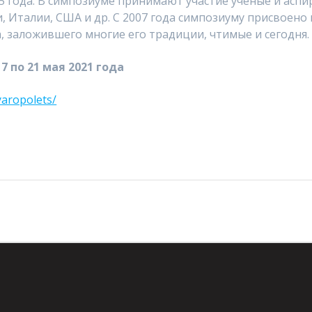
 года. В симпозиуме принимают участие ученые и аспир
, Италии, США и др. С 2007 года симпозиуму присвоено
 заложившего многие его традиции, чтимые и сегодня.
7 по 21 мая 2021 года
yaropolets/
венное предприятие
Следующий
конференции «Систем