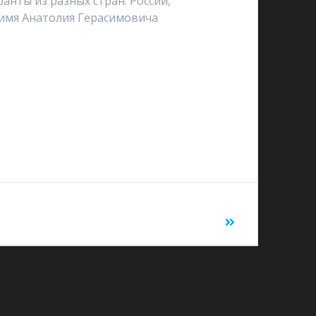
анты из разных стран: России,
 имя Анатолия Герасимовича
:
XXV юбилейной международной научной
ный анализ, управление и навигация»